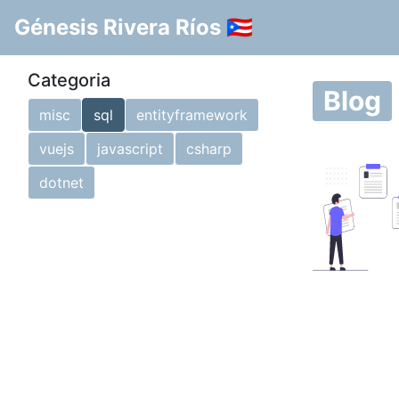
Génesis Rivera Ríos 🇵🇷
Categoria
Blog
misc
sql
entityframework
vuejs
javascript
csharp
dotnet