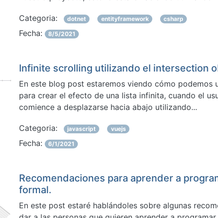
Categoria:
dotnet
entityframework
csharp
Fecha:
8/5/2021
Infinite scrolling utilizando el intersection
En este blog post estaremos viendo cómo podemos util
para crear el efecto de una lista infinita, cuando el u
comience a desplazarse hacia abajo utilizando...
Categoria:
javascript
vuejs
Fecha:
6/1/2021
Recomendaciones para aprender a program
formal.
En este post estaré hablándoles sobre algunas reco
dar a las personas que quieren aprender a programar