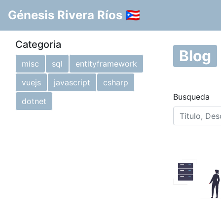
Génesis Rivera Ríos 🇵🇷
Categoria
Blog
misc
sql
entityframework
vuejs
javascript
csharp
Busqueda
dotnet