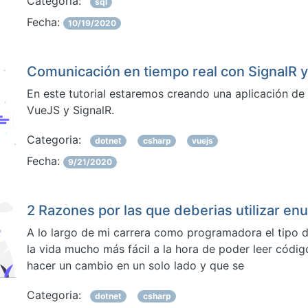
Categoria:
sql
Fecha:
10/19/2020
Comunicación en tiempo real con SignalR 
En este tutorial estaremos creando una aplicación de
VueJS y SignalR.
Categoria:
dotnet
csharp
vuejs
Fecha:
9/21/2020
2 Razones por las que deberias utilizar en
A lo largo de mi carrera como programadora el tip
la vida mucho más fácil a la hora de poder leer códi
hacer un cambio en un solo lado y que se
Categoria:
dotnet
csharp