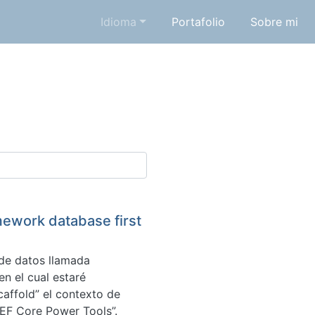
Idioma
Portafolio
Sobre mi
amework database first
de datos llamada
n el cual estaré
caffold” el contexto de
“EF Core Power Tools”.