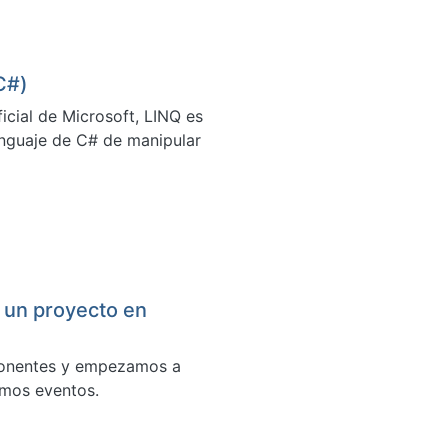
C#)
cial de Microsoft, LINQ es
lenguaje de C# de manipular
 un proyecto en
mponentes y empezamos a
amos eventos.